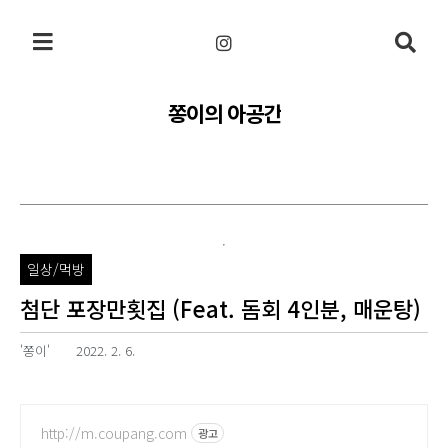
본문 바로가기
쫑이의 아공간
일상/먹방
첨단 포장만횟집 (Feat. 돔회 4인분, 매운탕)
'쫑이'
2022. 2. 6.
http://m.coupang.com
광고