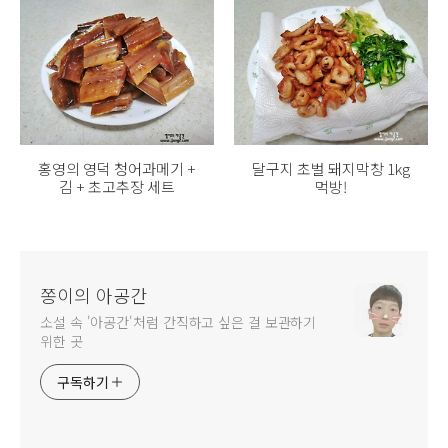
홍영의 영덕 청어과메기 +
달구지 초벌 돼지막창 1kg
김 + 초고추장 세트
먹방!
쫑이의 아공간
소설 속 '아공간'처럼 간직하고 싶은 걸 보관하기
위한 곳
구독하기