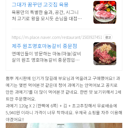
그대가 꿈꾸던 고깃집 육몽
육몽만의 특별한 술과, 공간, 시그니
처 고기로 왕을 모시듯 손님을 대접합
니다
https://m.place.naver.com/restaurant/1503927451
광고
제주 원조명호마농갈비 중문점
연예인들이 방문하는 마농(마늘)갈비
살의 원조 명호마농갈비 중문점입니
다.
뽐뿌 게시판에 인기가 많길래 부모님과 먹을려고 구매했어요!! 과
메기는 몇번 먹어본것 같은데 청어 과메기는 안먹어보고 꽁치로
만든 과메기?를 더 많이 먹어본것 같네요. 한번 맛 보기위해서 2세
트만 주문했어요.
과메기 120g X 2 (
한팩에 6쪽)
+ 김 + 초고추장해서 무료배송에
5,940원 이라니 가격이 너무 착하네요. 우체국 쇼핑몰 자주 이용해
야겠어요!!