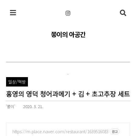
본문 바로가기
쫑이의 아공간
일상/먹방
홍영의 영덕 청어과메기 + 김 + 초고추장 세트
'쫑이'
2020. 3. 21.
https://m.place.naver.com/restaurant/1639516083
광고