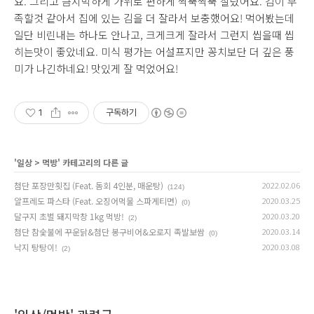
요. 그리고 큼지막하게 가위로 편하게 싹뚝싹뚝 잘랐어요. 김이 부
족할것 같아서 집에 있는 김을 더 잘라서 보충했어요! 먹어봤는데
일단 비린내는 하나도 안나고, 크게크게 잘라서 그런지 씹을때 씹
히는맛이 좋았네요. 미식 평가는 어설프지만 꽁치보단 더 깊은 풍
미가 나긴하네요! 맛있게 잘 먹었어요!
1
구독하기
'
일상
>
먹방
' 카테고리의 다른 글
첨단 포장만횟집 (Feat. 돔회 4인분, 매운탕)
2022.02.06
(124)
알프레도 파스타 (Feat. 오징어먹물 스파게티면)
2020.03.25
(0)
달구지 초벌 돼지막창 1kg 먹방!
2020.03.20
(2)
첨단 참숯불에 꾸운닭&첨단 봉구비어&오로지 족발보쌈
2020.03.14
(0)
낙지 탕탕이!
2020.03.08
(2)