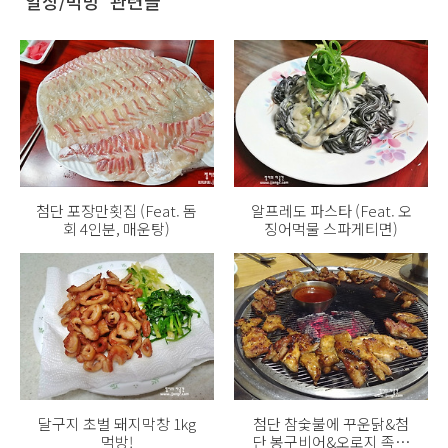
'일상/먹방' 관련글
첨단 포장만횟집 (Feat. 돔
알프레도 파스타 (Feat. 오
회 4인분, 매운탕)
징어먹물 스파게티면)
달구지 초벌 돼지막창 1kg
첨단 참숯불에 꾸운닭&첨
먹방!
단 봉구비어&오로지 족발