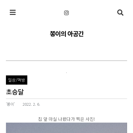
본문 바로가기
쫑이의 아공간
일상/먹방
초승달
'쫑이'
2022. 2. 6.
집 앞 마실 나왔다가 찍은 사진!