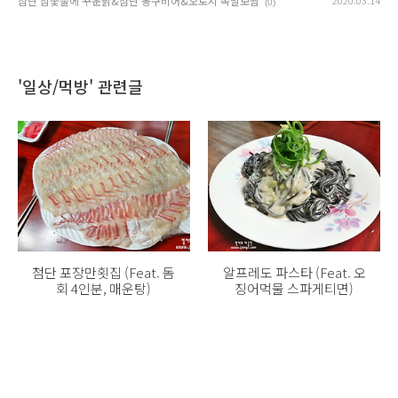
첨단 참숯불에 꾸운닭&첨단 봉구비어&오로지 족발보쌈
2020.03.14
(0)
'일상/먹방' 관련글
첨단 포장만횟집 (Feat. 돔
알프레도 파스타 (Feat. 오
회 4인분, 매운탕)
징어먹물 스파게티면)