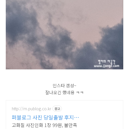
인스타 갬성~
잘나오긴 했네용 ㅋㅋ
http://m.publog.co.kr
광고
퍼블로그 사진 당일출발 후지필
름 최고급 인화지
고화질 사진인화 1장 99원, 불만족