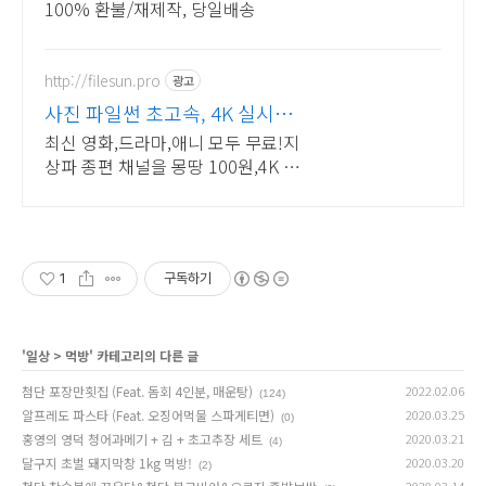
100% 환불/재제작, 당일배송
http://filesun.pro
광고
사진 파일썬 초고속, 4K 실시간
보기!
최신 영화,드라마,애니 모두 무료!지
상파 종편 채널을 몽땅 100원,4K 스
트리밍
1
구독하기
'
일상
>
먹방
' 카테고리의 다른 글
첨단 포장만횟집 (Feat. 돔회 4인분, 매운탕)
2022.02.06
(124)
알프레도 파스타 (Feat. 오징어먹물 스파게티면)
2020.03.25
(0)
홍영의 영덕 청어과메기 + 김 + 초고추장 세트
2020.03.21
(4)
달구지 초벌 돼지막창 1kg 먹방!
2020.03.20
(2)